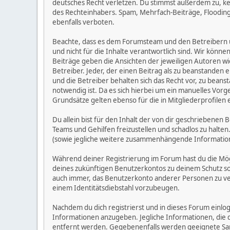
deutsches Recht verletzen. Du stimmst außerdem zu, kein
des Rechteinhabers. Spam, Mehrfach-Beiträge, Flooding
ebenfalls verboten.
Beachte, dass es dem Forumsteam und den Betreibern unm
und nicht für die Inhalte verantwortlich sind. Wir könne
Beiträge geben die Ansichten der jeweiligen Autoren w
Betreiber. Jeder, der einen Beitrag als zu beanstande
und die Betreiber behalten sich das Recht vor, zu bean
notwendig ist. Da es sich hierbei um ein manuelles Vorg
Grundsätze gelten ebenso für die in Mitgliederprofilen
Du allein bist für den Inhalt der von dir geschriebene
Teams und Gehilfen freizustellen und schadlos zu halten.
(sowie jegliche weitere zusammenhängende Informatio
Während deiner Registrierung im Forum hast du die Mög
deines zukünftigen Benutzerkontos zu deinem Schutz so
auch immer, das Benutzerkonto anderer Personen zu ve
einem Identitätsdiebstahl vorzubeugen.
Nachdem du dich registrierst und in dieses Forum einlog
Informationen anzugeben. Jegliche Informationen, die
entfernt werden. Gegebenenfalls werden geeignete Sa