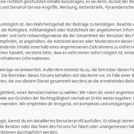
e rechtlich geschützten Inhalte beizutragen, es sei denn, du bist der Re
 und Denial-of-Service-Angriffe, Werbung, Kettenbriefe, Pyramidensche
öglich ist, den Wahrheitsgehalt der Beiträge zu bestätigen. Beachte we
n die Richtigkeit, Vollständigkeit oder Nützlichkeit der angebotenen Info
ieder und nicht notwendigerweise die der Gesamtheit der Benutzer des F
n empfindet, ist angehalten, die Administratoren oder Moderatoren die
standende Inhalte innerhalb eines angemessenen Zeitrahmens zu entfernen
ehen handelt, verstehe bitte, dass es nicht immer sofort möglich ist, ein
 enthaltenen Informationen.
n Beiträge verantwortlich. Außerdem stimmst du zu, die Betreiber diese
 Die Betreiber dieses Forums behalten sich das Recht vor, im Falle einer 
nen, die von diesem Dienst gesammelt wurden) an die ermittelnden Be
lichkeit, einen Benutzernamen zu wählen. Wir raten dir, einen angeme
wie aus Gründen der Rechtsgültigkeit niemals an Dritte weiterzugeben
rwenden. Wir empfehlen dir dringend, ein komplexes und einzigartiges
gst, kannst du ein detailliertes Benutzerprofil ausfüllen. Es obliegt d
 die Besitzer oder das Team des Forums für falsch oder unangemessen h
nktionen durchgeführt werden.