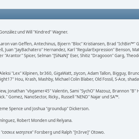
i" González und Will "Kindred" Wagner.
Aaron van Geffen, Antechinus, Bjoern "Bloc" Kristiansen, Brad "IchBin™"
tovell, Juan "JayBachatero" Hernandez, Karl "RegularExpression" Benson, 
er "Arantor" Spicer, Selman "[SiNaN]" Eser, Shitiz "Dragooon" Garg, Theod
Aleksi "Lex" Kilpinen, br360, GigaWatt, ziycon, Adam Tallon, Bigguy, Brun
ight17" Hou, Krash, Mashby, Michael Colin Blaber, Old Fossil, S-Ace, sh
lew, Jonathan "vbgamer45" Valentin, Sami "SychO" Mazouz, Brannon "B" H
Mick." Gomez, NanoSector, Ricky., Russell "NEND" Najar und SA™.
 Graeme Spence und Joshua "groundup" Dickerson.
omínguez, Robert Monden und Relyana.
us "cσσкιє мσηѕтєя" Forsberg und Ralph "[n3rve]" Otowo.