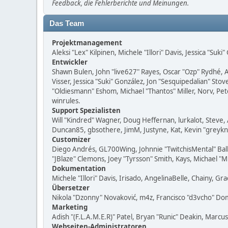
Feedback, die Fehlerberichte und Meinungen.
Das Team
Projektmanagement
Aleksi "Lex" Kilpinen, Michele "Illori" Davis, Jessica "Suk
Entwickler
Shawn Bulen, John "live627" Rayes, Oscar "Ozp" Rydhé, 
Visser, Jessica "Suki" González, Jon "Sesquipedalian" S
"Oldiesmann" Eshom, Michael "Thantos" Miller, Norv, Pet
winrules.
Support Spezialisten
Will "Kindred" Wagner, Doug Heffernan, lurkalot, Steve, 
Duncan85, gbsothere, JimM, Justyne, Kat, Kevin "greykn
Customizer
Diego Andrés, GL700Wing, Johnnie "TwitchisMental" Bal
"JBlaze" Clemons, Joey "Tyrsson" Smith, Kays, Michael "
Dokumentation
Michele "Illori" Davis, Irisado, AngelinaBelle, Chainy,
Übersetzer
Nikola "Dzonny" Novaković, m4z, Francisco "d3vcho" D
Marketing
Adish "(F.L.A.M.E.R)" Patel, Bryan "Runic" Deakin, Marc
Webseiten-Administratoren