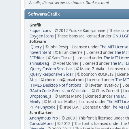
An alle, die wir vergessen haben: Danke schön!
Software/Grafik
Grafik
Fugue Icons
| © 2012 Yusuke Kamiyamane | These icons 
Oxygen Icons
| These icons are licensed under
GNU LGP
Software
JQuery
| © John Resig | Licensed under
The MIT License
hoverIntent
| © Brian Cherne | Licensed under
The MIT
SCEditor
| © Sam Clarke | Licensed under
The MIT Licen
animaDrag
| © Abel Mohler | Licensed under
The MIT Li
jQuery Custom Scrollbar
| © Maciej Zubala | Licensed u
jQuery Responsive Slider
| © booncon ROCKETS | Licen
At.js
| © chord.luo@gmail.com | Licensed under
The MIT
HTML5 Desktop Notifications
| © Tsvetan Tsvetkov | Li
GAuth Code Generator/Validator
| © Chris Cornutt | L
Dropzone.js
| © Matias Meno | Licensed under
The MIT 
Minify
| © Matthias Mullie | Licensed under
The MIT Lice
PHP-Punycode
| © True B.V. | Licensed under
The MIT L
Schriftarten
Anonymous Pro
| © 2009 | This font is licensed under t
ConsolaMono
| © 2012 | This font is licensed under the