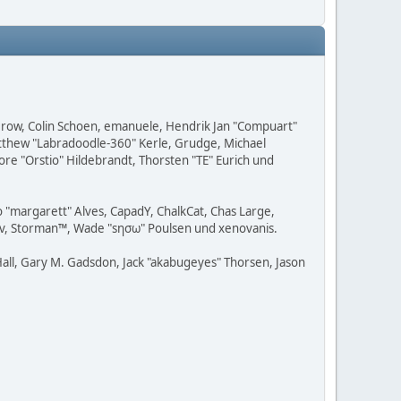
 Grow, Colin Schoen, emanuele, Hendrik Jan "Compuart"
Matthew "Labradoodle-360" Kerle, Grudge, Michael
ore "Orstio" Hildebrandt, Thorsten "TE" Eurich und
o "margarett" Alves, CapadY, ChalkCat, Chas Large,
adav, Storman™, Wade "sησω" Poulsen und xenovanis.
all, Gary M. Gadsdon, Jack "akabugeyes" Thorsen, Jason